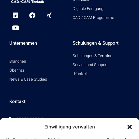
Digitale Fertigung
L
Y
F
X
i
o
a
i
CAD / CAM Programme
n
u
c
n
k
t
e
g
e
u
b
d
b
o
Unternehmen
Schulungen & Support
i
e
o
n
k
Schulungen & Termine
Branchen
Service und Support
Über nsi
Kontakt
News & Case Studies
Kontakt
05258 9321-0
Einwilligung verwalten
info@nsi-online.de
Domherrenkamp 12