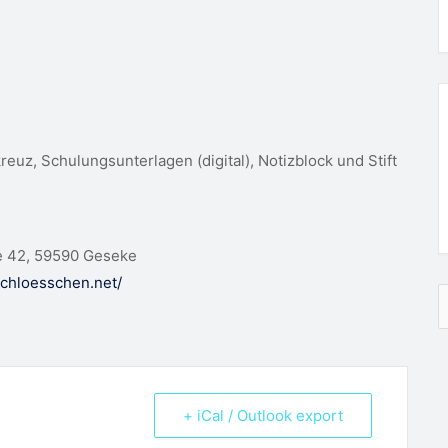
euz, Schulungsunterlagen (digital), Notizblock und Stift
se 42, 59590 Geseke
schloesschen.net/
S
n
+ iCal / Outlook export