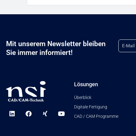
Email
Mit unserem Newsletter bleiben
Sie immer informiert!
Lösungen
Überblick
Digitale Fertigung
L
F
X
Y
i
a
i
o
CAD / CAM Programme
n
c
n
u
k
e
g
t
e
b
u