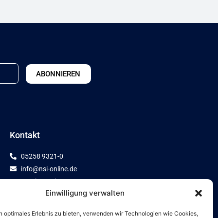
ABONNIEREN
Kontakt
05258 9321-0
info@nsi-online.de
Domherrenkamp 12
Einwilligung verwalten
33154 Salzkotten
n optimales Erlebnis zu bieten, verwenden wir Technologien wie Cookies,