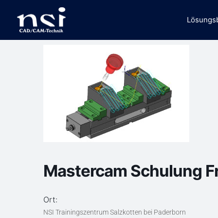
Zum
Inhalt
Lösungs
springen
Mastercam Schulung Frä
Ort:
NSI Trainingszentrum Salzkotten bei Paderborn