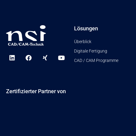
Lösungen
Überblick
Digitale Fertigung
L
F
X
Y
i
a
i
o
CAD / CAM Programme
n
c
n
u
k
e
g
t
e
b
u
d
o
b
i
o
e
Zertifizierter Partner von
n
k