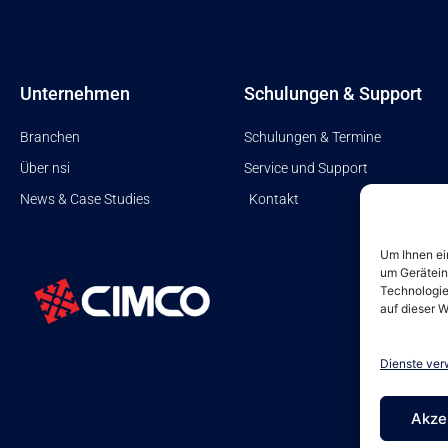
Unternehmen
Schulungen & Support
Branchen
Schulungen & Termine
Über nsi
Service und Support
News & Case Studies
Kontakt
Um Ihnen ei
um Gerätein
Technologie
auf dieser W
Dienste ver
Akze