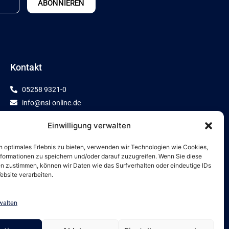
ABONNIEREN
Kontakt
05258 9321-0
info@nsi-online.de
Domherrenkamp 12
Einwilligung verwalten
33154 Salzkotten
n optimales Erlebnis zu bieten, verwenden wir Technologien wie Cookies,
formationen zu speichern und/oder darauf zuzugreifen. Wenn Sie diese
n zustimmen, können wir Daten wie das Surfverhalten oder eindeutige IDs
ebsite verarbeiten.
walten