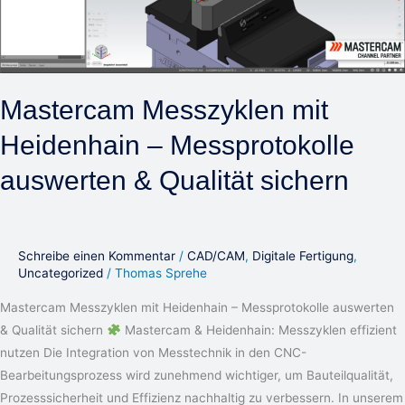
auswerten
&
Qualität
sichern
Mastercam Messzyklen mit
Heidenhain – Messprotokolle
auswerten & Qualität sichern
Schreibe einen Kommentar
/
CAD/CAM
,
Digitale Fertigung
,
Uncategorized
/
Thomas Sprehe
Mastercam Messzyklen mit Heidenhain – Messprotokolle auswerten
& Qualität sichern
Mastercam & Heidenhain: Messzyklen effizient
nutzen Die Integration von Messtechnik in den CNC-
Bearbeitungsprozess wird zunehmend wichtiger, um Bauteilqualität,
Prozesssicherheit und Effizienz nachhaltig zu verbessern. In unserem