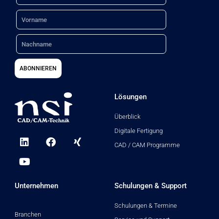
h
Name
:
Nachname
ABONNIEREN
Lösungen
Überblick
Digitale Fertigung
L
Y
F
X
i
o
a
i
CAD / CAM Programme
n
u
c
n
k
t
e
g
e
u
b
d
b
o
Unternehmen
Schulungen & Support
i
e
o
n
k
Schulungen & Termine
Branchen