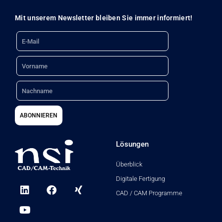
Mit unserem Newsletter bleiben Sie immer informiert!
Email
Name
Nachname
ABONNIEREN
Lösungen
Überblick
Digitale Fertigung
L
Y
F
X
i
o
a
i
CAD / CAM Programme
n
u
c
n
k
t
e
g