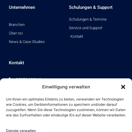
e
u
b
d
b
o
Unternehmen
Schulungen & Support
i
e
o
n
k
Schulungen & Termine
Branchen
Service und Support
Über nsi
Kontakt
News & Case Studies
Kontakt
05258 9321-0
Einwilligung verwalten
info@nsi-online.de
Domherrenkamp 12
Um Ihnen ein optimales Erlebnis zu bieten, verwenden wir Technologien
33154 Salzkotten
wie Cookies, um Geräteinformationen zu speichern und/oder darauf
zuzugreifen. Wenn Sie diese Technologien zustimmen, können wir Daten
wie das Surfverhalten oder eindeutige IDs auf dieser Website verarbeiten.
Dienste verwalten