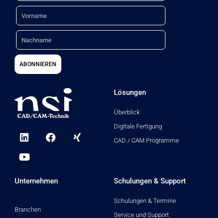
Name
:
Nachname
ABONNIEREN
Lösungen
Überblick
Digitale Fertigung
L
Y
F
X
i
o
a
i
CAD / CAM Programme
n
u
c
n
k
t
e
g
e
u
b
d
b
o
Unternehmen
Schulungen & Support
i
e
o
n
k
Schulungen & Termine
Branchen
Service und Support