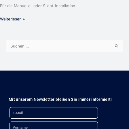
Für die Manuelle- oder Silent-Installation.
Weiterlesen »
S
u
c
h
e
n
n
Mit unserem Newsletter bleiben Sie immer informiert!
a
Email
c
h
Name
: