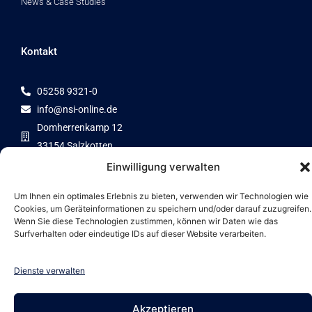
News & Case Studies
Kontakt
05258 9321-0
info@nsi-online.de
Domherrenkamp 12
33154 Salzkotten
Einwilligung verwalten
Um Ihnen ein optimales Erlebnis zu bieten, verwenden wir Technologien wie
Cookies, um Geräteinformationen zu speichern und/oder darauf zuzugreifen.
Zertifizierter Partner von
Wenn Sie diese Technologien zustimmen, können wir Daten wie das
Surfverhalten oder eindeutige IDs auf dieser Website verarbeiten.
Dienste verwalten
Entwicklung von
Akzeptieren