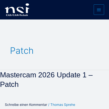
Zum
Haup
Inhalt
springen
Patch
Mastercam
Mastercam 2026 Update 1 –
2026
Patch
Update
1
–
Patch
Schreibe einen Kommentar
/
Thomas Sprehe