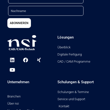
Nachname
ABONNIEREN
Lösungen
Überblick
Digitale Fertigung
L
Y
F
X
i
o
a
i
CAD / CAM Programme
n
u
c
n
k
t
e
g
e
u
b
d
b
o
Unternehmen
Schulungen & Support
i
e
o
n
k
Schulungen & Termine
Branchen
Service und Support
Über nsi
Kontakt