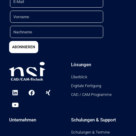
h
Name
:
Nachname
ABONNIEREN
Lösungen
Überblick
Digitale Fertigung
L
Y
F
X
i
o
a
i
CAD / CAM Programme
n
u
c
n
k
t
e
g
e
u
b
d
b
o
Unternehmen
Schulungen & Support
i
e
o
n
k
Schulungen & Termine