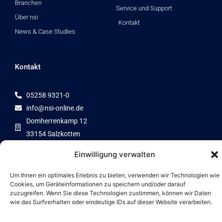
Branchen
Service und Support
Über nsi
Kontakt
News & Case Studies
Kontakt
05258 9321-0
info@nsi-online.de
Domherrenkamp 12
33154 Salzkotten
Einwilligung verwalten
Um Ihnen ein optimales Erlebnis zu bieten, verwenden wir Technologien wie
Cookies, um Geräteinformationen zu speichern und/oder darauf
Zertifizierter Partner von
zuzugreifen. Wenn Sie diese Technologien zustimmen, können wir Daten
wie das Surfverhalten oder eindeutige IDs auf dieser Website verarbeiten.