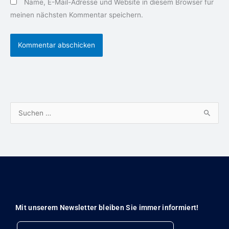
Name, E-Mail-Adresse und Website in diesem Browser für
meinen nächsten Kommentar speichern.
S
u
c
h
e
n
n
Mit unserem Newsletter bleiben Sie immer informiert!
a
Email
c