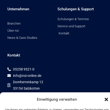
e
u
b
d
b
o
Unternehmen
Schulungen & Support
i
e
o
n
k
Schulungen & Termine
Branchen
Service und Support
Über nsi
Kontakt
News & Case Studies
Kontakt
05258 9321-0
info@nsi-online.de
Domherrenkamp 12
33154 Salzkotten
Einwilligung verwalten
Um Ihnen ein optimales Erlebnis zu bieten, verwenden wir Technologien wie