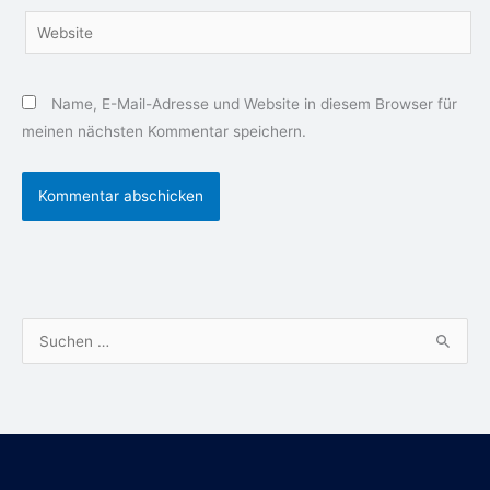
Website
Name, E-Mail-Adresse und Website in diesem Browser für
meinen nächsten Kommentar speichern.
S
u
c
h
e