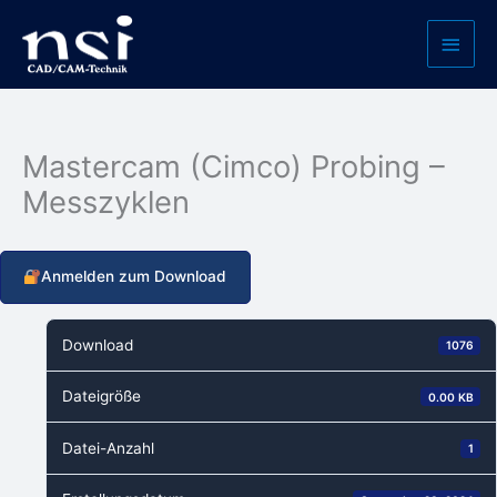
Zum
Haup
Inhalt
springen
Mastercam (Cimco) Probing –
Messzyklen
Anmelden zum Download
Download
1076
Dateigröße
0.00 KB
Datei-Anzahl
1