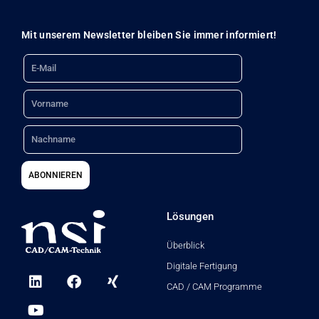
n
n
Mit unserem Newsletter bleiben Sie immer informiert!
a
Email
c
h
Name
:
Nachname
ABONNIEREN
Lösungen
Überblick
Digitale Fertigung
L
Y
F
X
i
o
a
i
CAD / CAM Programme
n
u
c
n
k
t
e
g