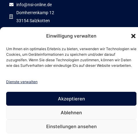
info@nsi-online.de
Domherrenkamp 12
33154 Salzkotten
Einwilligung verwalten
Um Ihnen ein optimales Erlebnis zu bieten, verwenden wir Technologien wie
Zertifizierter Partner von
Cookies, um Geräteinformationen zu speichern und/oder darauf
zuzugreifen. Wenn Sie diese Technologien zustimmen, können wir Daten
wie das Surfverhalten oder eindeutige IDs auf dieser Website verarbeiten.
Dienste verwalten
Entwicklung von
Impressum
|
Datenschutz
|
AGB
Webentwicklung Enzo
Akzeptieren
Minkoley
Ablehnen
Einstellungen ansehen