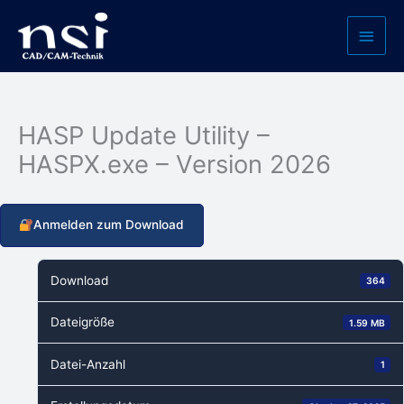
Zum
Haup
Inhalt
springen
HASP Update Utility –
HASPX.exe – Version 2026
Anmelden zum Download
Download
364
Dateigröße
1.59 MB
Datei-Anzahl
1