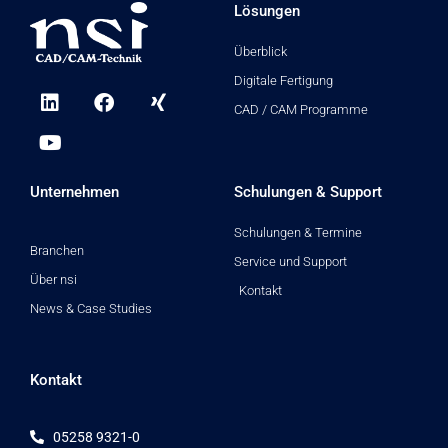
Lösungen
Überblick
Digitale Fertigung
L
Y
F
X
i
o
a
i
CAD / CAM Programme
n
u
c
n
k
t
e
g
e
u
b
d
b
o
Unternehmen
Schulungen & Support
i
e
o
n
k
Schulungen & Termine
Branchen
Service und Support
Über nsi
Kontakt
News & Case Studies
Kontakt
05258 9321-0