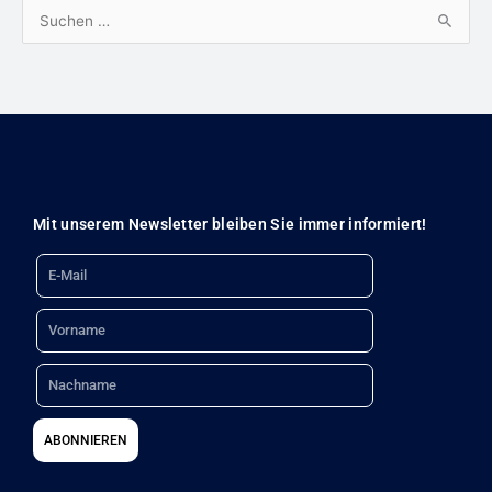
S
u
c
h
e
n
n
Mit unserem Newsletter bleiben Sie immer informiert!
a
Email
c
h
Name
:
Nachname
ABONNIEREN