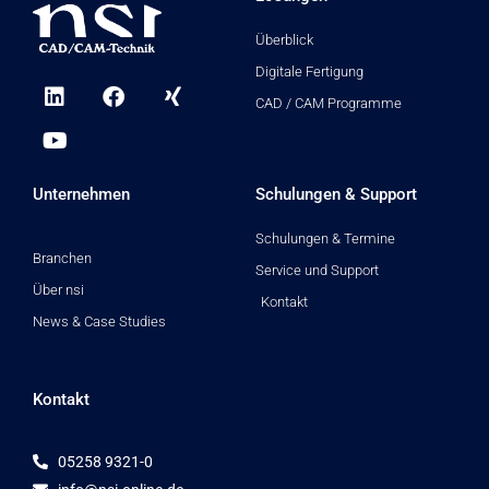
Überblick
Digitale Fertigung
L
Y
F
X
i
o
a
i
CAD / CAM Programme
n
u
c
n
k
t
e
g
e
u
b
d
b
o
Unternehmen
Schulungen & Support
i
e
o
n
k
Schulungen & Termine
Branchen
Service und Support
Über nsi
Kontakt
News & Case Studies
Kontakt
05258 9321-0