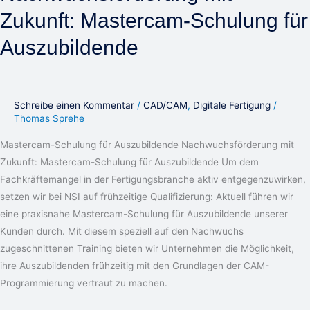
Zukunft: Mastercam-Schulung für
Auszubildende
Schreibe einen Kommentar
/
CAD/CAM
,
Digitale Fertigung
/
Thomas Sprehe
Mastercam-Schulung für Auszubildende Nachwuchsförderung mit
Zukunft: Mastercam-Schulung für Auszubildende Um dem
Fachkräftemangel in der Fertigungsbranche aktiv entgegenzuwirken,
setzen wir bei NSI auf frühzeitige Qualifizierung: Aktuell führen wir
eine praxisnahe Mastercam-Schulung für Auszubildende unserer
Kunden durch. Mit diesem speziell auf den Nachwuchs
zugeschnittenen Training bieten wir Unternehmen die Möglichkeit,
ihre Auszubildenden frühzeitig mit den Grundlagen der CAM-
Programmierung vertraut zu machen.