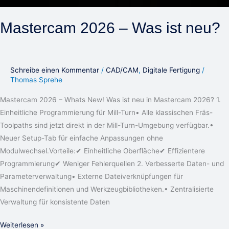
Mastercam 2026 – Was ist neu?
Schreibe einen Kommentar
/
CAD/CAM
,
Digitale Fertigung
/
Thomas Sprehe
Mastercam 2026 – Whats New! Was ist neu in Mastercam 2026? 1.
Einheitliche Programmierung für Mill-Turn• Alle klassischen Fräs-
Toolpaths sind jetzt direkt in der Mill-Turn-Umgebung verfügbar.•
Neuer Setup-Tab für einfache Anpassungen ohne
Modulwechsel.Vorteile:✔ Einheitliche Oberfläche✔ Effizientere
Programmierung✔ Weniger Fehlerquellen 2. Verbesserte Daten- und
Parameterverwaltung• Externe Dateiverknüpfungen für
Maschinendefinitionen und Werkzeugbibliotheken.• Zentralisierte
Verwaltung für konsistente Daten
Weiterlesen »