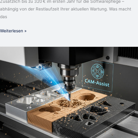
Zusätzlich bis zu 320 € im ersten Jahr für die Softwarepflege –
abhängig von der Restlaufzeit Ihrer aktuellen Wartung. Was macht
das
Weiterlesen »
CAM
Assist:
Erweiterung
der
Materialverwaltung