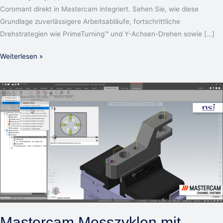
Coromant direkt in Mastercam integriert. Sehen Sie, wie diese
Grundlage zuverlässigere Arbeitsabläufe, fortschrittliche
Drehstrategien wie PrimeTurning™ und Y-Achsen-Drehen sowie […]
Weiterlesen »
Mastercam
Messzyklen
mit
Heidenhain
–
Messprotokolle
auswerten
&
Qualität
sichern
Mastercam Messzyklen mit