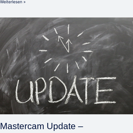
Weiterlesen »
Mastercam
Update
–
Preisänderungen
ab
01.07.2024
Mastercam Update –