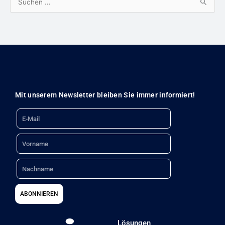
S
u
c
h
e
n
n
Mit unserem Newsletter bleiben Sie immer informiert!
a
Email
c
h
Name
:
Nachname
ABONNIEREN
Lösungen