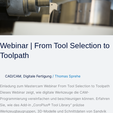
Toolpath
Webinar | From Tool Selection to
Toolpath
CAD/CAM
,
Digitale Fertigung
/
Thomas Sprehe
Einladung zum Mastercam Webinar From Tool Selection to Toolpath
Dieses Webinar zeigt, wie digitale Werkzeuge die CAM-
Programmierung vereinfachen und beschleunigen können. Erfahren
Sie, wie das Add-in „CoroPlus® Tool Library“ präzise
Werkzeugbaugruppen, 3D-Modelle und Schnittdaten von Sandvik