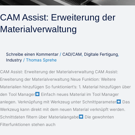
CAM Assist: Erweiterung der
Materialverwaltung
Schreibe einen Kommentar
/
CAD/CAM
,
Digitale Fertigung
,
Industry
/
Thomas Sprehe
CAM Assist: Erweiterung der Materialverwaltung CAM Assist:
Erweiterung der Materialverwaltung Neue Funktion: Weitere
Materialien hinzufügen So funktioniert’s: 1. Material hinzufügen über
den Tool Manager
Einfach neues Material im Tool Manager
anlegen. Verknüpfung mit Werkzeug unter Schnittparameter
Das
Werkzeug kann direkt mit dem neuen Material verknüpft werden.
Schnittdaten filtern über Materialangabe
Die gewohnten
Filterfunktionen stehen auch