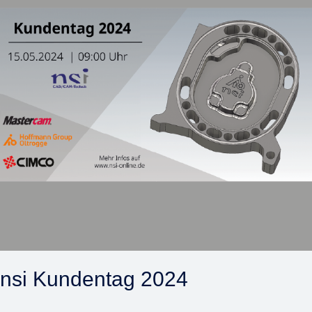
nsi Kundentag 2024