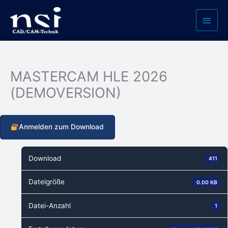
Zum
Haup
Inhalt
springen
MASTERCAM HLE 2026
(DEMOVERSION)
Anmelden zum Download
Download
411
Dateigröße
0.00 KB
Datei-Anzahl
1