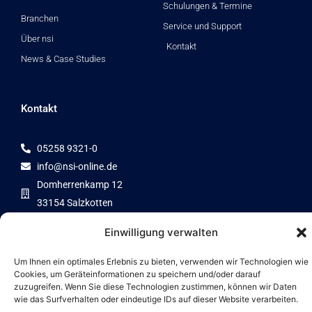
n
k
Schulungen & Termine
Branchen
Service und Support
Über nsi
Kontakt
News & Case Studies
Kontakt
05258 9321-0
info@nsi-online.de
Domherrenkamp 12
33154 Salzkotten
Einwilligung verwalten
Um Ihnen ein optimales Erlebnis zu bieten, verwenden wir Technologien wie
Cookies, um Geräteinformationen zu speichern und/oder darauf
Zertifizierter Partner von
zuzugreifen. Wenn Sie diese Technologien zustimmen, können wir Daten
wie das Surfverhalten oder eindeutige IDs auf dieser Website verarbeiten.