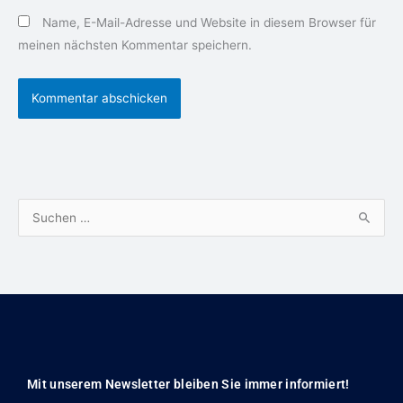
Name, E-Mail-Adresse und Website in diesem Browser für
meinen nächsten Kommentar speichern.
S
u
c
h
e
n
n
Mit unserem Newsletter bleiben Sie immer informiert!
a