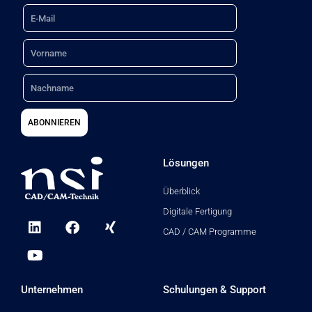
Email
c
h
Name
:
Nachname
ABONNIEREN
Lösungen
Überblick
Digitale Fertigung
L
Y
F
X
i
o
a
i
CAD / CAM Programme
n
u
c
n
k
t
e
g
e
u
b
d
b
o
Unternehmen
Schulungen & Support
i
e
o