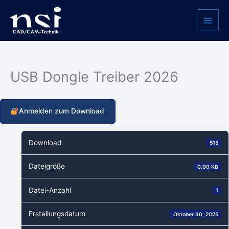
Zum
Haup
Inhalt
springen
USB Dongle Treiber 2026
Anmelden zum Download
Download
515
Dateigröße
0.00 KB
Datei-Anzahl
1
Erstellungsdatum
Oktober 30, 2025