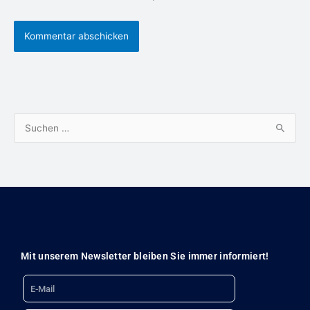
S
u
c
h
e
n
n
Mit unserem Newsletter bleiben Sie immer informiert!
a
Email
c
h
Name