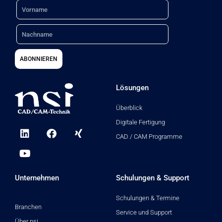
:
Nachname
ABONNIEREN
Lösungen
Überblick
Digitale Fertigung
L
Y
F
X
i
o
a
i
CAD / CAM Programme
n
u
c
n
k
t
e
g
e
u
b
d
b
o
Unternehmen
Schulungen & Support
i
e
o
n
k
Schulungen & Termine
Branchen
Service und Support
Über nsi